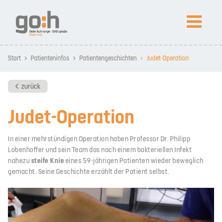
NEWS
Start
Patienteninfos
Patientengeschichten
Judet-Operation
Arthroskopietage SPO 2026 in St. Peter-Ording
Prof. Lobenhoffer in Peking ausgezeichnet
zurück
Judet-Operation
Kompetenz
In einer mehrstündigen Operation haben Professor Dr. Philipp
Patienteninfos
Lobenhoffer und sein Team das nach einem bakteriellen Infekt
steife Knie
nahezu
eines 59-jährigen Patienten wieder beweglich
gemacht. Seine Geschichte erzählt der Patient selbst.
Impressum
Datenschutz
News