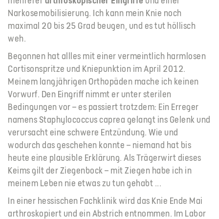
mehrerer
arthroskopischer Eingriffe
und einer
Narkosemobilisierung. Ich kann mein Knie noch
maximal 20 bis 25 Grad beugen, und es tut höllisch
weh.
Begonnen hat allles mit einer vermeintlich harmlosen
Cortisonspritze und Kniepunktion im April 2012.
Meinem langjährigen Orthopäden mache ich keinen
Vorwurf. Den Eingriff nimmt er unter sterilen
Bedingungen vor – es passiert trotzdem: Ein Erreger
namens Staphylococcus caprea gelangt ins Gelenk und
verursacht eine schwere Entzündung. Wie und
wodurch das geschehen konnte – niemand hat bis
heute eine plausible Erklärung. Als Trägerwirt dieses
Keims gilt der Ziegenbock – mit Ziegen habe ich in
meinem Leben nie etwas zu tun gehabt ...
In einer hessischen Fachklinik wird das Knie Ende Mai
arthroskopiert und ein Abstrich entnommen. Im Labor