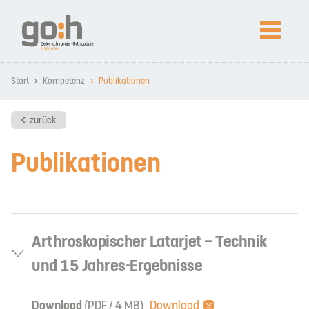
NEWS
Start
Kompetenz
Publikationen
Arthroskopietage SPO 2026 in St. Peter-Ording
Prof. Lobenhoffer in Peking ausgezeichnet
zurück
Publikationen
Kompetenz
Patienteninfos
Arthroskopischer Latarjet – Technik
Impressum
Datenschutz
News
und 15 Jahres-Ergebnisse
Download
(PDF / 4 MB)
Download