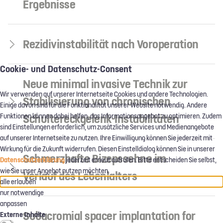
Ergebnisse
Rezidivinstabilität nach Voroperation
Cookie- und Datenschutz-Consent
Neue minimal invasive Technik zur
Wir verwenden auf unserer Internetseite Cookies und andere Technologien.
Stabilisierung von chronischen
Einige davon sind für die Funktionalität unserer Website notwendig. Andere
Schultereckgelenk-Instabilitäten
Funktionen können dabei helfen, das Informationsangebot zu optimieren. Zudem
sind Einstellungen erforderlich, um zusätzliche Services und Medienangebote
auf unserer Internetseite zu nutzen. Ihre Einwilligung können Sie jederzeit mit
Wirkung für die Zukunft widerrufen. Diesen Einstelldialog können Sie in unserer
Schmerzhafte Bizepssehne im
Datenschutzerklärung
jederzeit erneut aufrufen. Bitte entscheiden Sie selbst,
wie Sie unser Angebot nutzen möchten.
Verlauf des Lebenlalters
alle erlauben
nur notwendige
anpassen
Subacromial spacer implantation for
Externe Inhalte