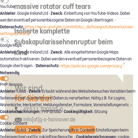
massive rotator cuff tears
YouTube
Anbieter:
Zweck:
Google Ireland Ltd -
Einbettung von YouTube-Videos. Dabei
werden eventuell personenbezogene Daten an Google übertragen. -
Datenschutz:
https://www.youtube.com/intl/ALL_de/howyoutubeworks/user-
Isolierte komplette
settings/privacy/
Subskapularissehnenruptur beim
Google Maps
Kind
Anbieter:
Zweck:
Google Ireland Ltd -
Alle eingebetteten Google Maps
automatisch aktiveren. Dabei werden eventuell personenbezogene Daten an
Datenschutz:
Google übertragen. -
https://policies.google.com/privacy
Notwendig
PHP-Session
Wir sind
Anbieter:
Zweck:
Lokal -
Erlaubt während des Websitebesuches Variablen beim
für Sie da!
Seitenwechsel zu erhalten und Daten zu verarbeiten. Nötig z.B. für Logins,
Warenkörbe, Merkzettel, Meldungsfenster, Formulare, Voreinstellungen etc. -
(0)511 700525-0
Cookiebezeichnungen:
Cookiegültigkeit:
PHPSESSID -
Sitzung
Info[at]g-o-hannover.de
Cookie-Consent
Anbieter:
Zweck:
Kontakt
Anfahrt
Lokal -
Zur Speicherung Ihrer Consent-Einstellungen beim
Cookiebezeichnungen:
Seitenwechsel und für zukünftige Besuche. -
cookie-