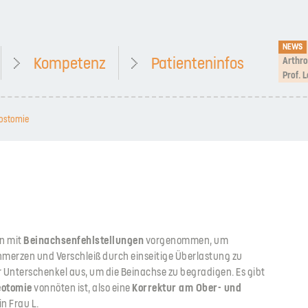
NEWS
Kompetenz
Patienteninfos
Prof. 
ostomie
n mit
Beinachsenfehlstellungen
vorgenommen, um
merzen und Verschleiß durch einseitige Überlastung zu
r Unterschenkel aus, um die Beinachse zu begradigen. Es gibt
eotomie
vonnöten ist, also eine
Korrektur am Ober- und
in Frau L.