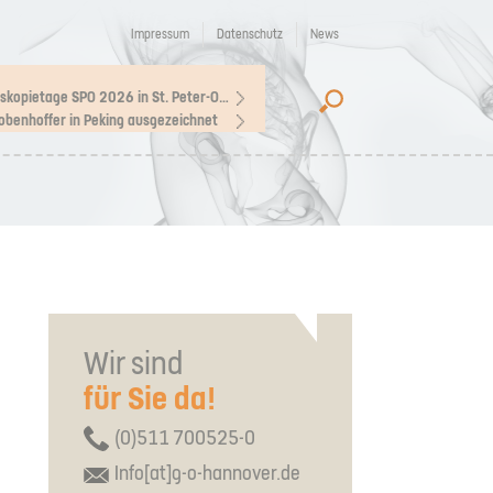
Impressum
Datenschutz
News
Arthroskopietage SPO 2026 in St. Peter-Ording
Lobenhoffer in Peking ausgezeichnet
Wir sind
für Sie da!
(0)511 700525-0
Info[at]g-o-hannover.de