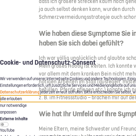
dass ich größere Strecken kaum noch gehe
ja auch selbst denken kann, wurden durch 
Schmerzvermeidungsstrategie auch schon 
Wie haben diese Symptome Sie im
haben Sie sich dabei gefühlt?
Ich war völlig unglücklich und glaubte sc
Cookie- und Datenschutz-Consent
Mein großes Hobby ist Reiten. Ich konnte 
vor allem mit dem kranken Bein nicht mehr
Wir verwenden auf unserer Internetseite Cookies und andere Technologien. Einig
nötigen Arbeiten im Stall (ausfegen, mist
Einstellungen erforderlich, um zusätzliche Services und Medienangebote auf unsere
befüllen, Pferde pflegen etc.) konnte ich 
Datenschutzerklärung
jederzeit erneut aufrufen. Bitte entscheiden Sie selbst,
z. B. im Fitnessstudio – brachen mir auf d
alle erlauben
nur notwendige
Wie hat Ihr Umfeld auf Ihre Symp
anpassen
Externe Inhalte
Meine Eltern, meine Schwester und Freunde
YouTube