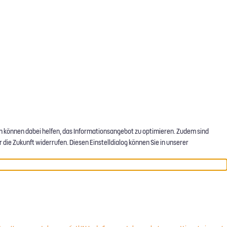
en können dabei helfen, das Informationsangebot zu optimieren. Zudem sind
 die Zukunft widerrufen. Diesen Einstelldialog können Sie in unserer