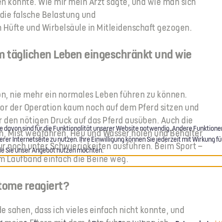
n konnte. Wie mir mein Arzt sagte, und wie man sich
die falsche Belastung und
Hüfte und Wirbelsäule in Mitleidenschaft gezogen.
 täglichen Leben eingeschränkt und wie
hon, nie mehr ein normales Leben führen zu können.
vor der Operation kaum noch auf dem Pferd sitzen und
 den nötigen Druck auf das Pferd ausüben. Auch die
e davon sind für die Funktionalität unserer Website notwendig. Andere Funktion
en, Mist wegfahren, Heu und Wasser holen und Behälter
r Internetseite zu nutzen. Ihre Einwilligung können Sie jederzeit mit Wirkung für
nur noch unter Schwierigkeiten ausführen. Beim Sport –
 wie Sie unser Angebot nutzen möchten.
em Laufband einfach die Beine weg.
tome reagiert?
 sahen, dass ich vieles einfach nicht konnte, und