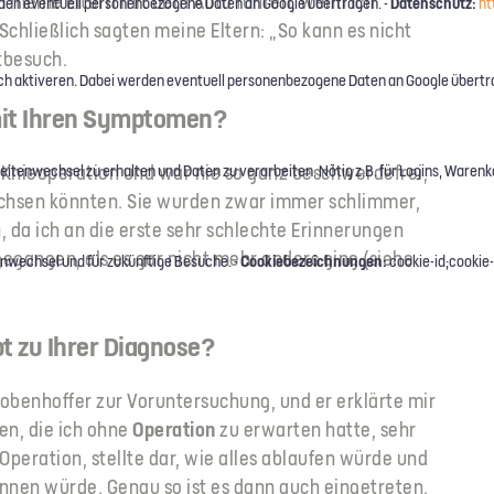
h meine Eltern mit dem Auto fuhren, wenn ich
Datenschutz:
den eventuell personenbezogene Daten an Google übertragen. -
ht
hließlich sagten meine Eltern: „So kann es nicht
tbesuch.
h aktiveren. Dabei werden eventuell personenbezogene Daten an Google übertr
 mit Ihren Symptomen?
ne Knieoperation und war nie so ganz beschwerdefrei,
tenwechsel zu erhalten und Daten zu verarbeiten. Nötig z.B. für Logins, Warenkö
achsen könnten. Sie wurden zwar immer schlimmer,
, da ich an die erste sehr schlechte Erinnerungen
gegangen, als es gar nicht mehr anders ging (siehe
Cookiebezeichnungen:
nwechsel und für zukünftige Besuche. -
cookie-id;cookie-
t zu Ihrer Diagnose?
Lobenhoffer zur Voruntersuchung, und er erklärte mir
n, die ich ohne
Operation
zu erwarten hatte, sehr
peration, stellte dar, wie alles ablaufen würde und
nnen würde. Genau so ist es dann auch eingetreten.