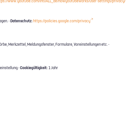
tps://www.youtube.com/intl/ALL_de/howyoutubeworks/user-settings/privacy/
Datenschutz:
agen. -
https://policies.google.com/privacy
rbe, Merkzettel, Meldungsfenster, Formulare, Voreinstellungen etc. -
Cookiegültigkeit:
einstellung -
1 Jahr