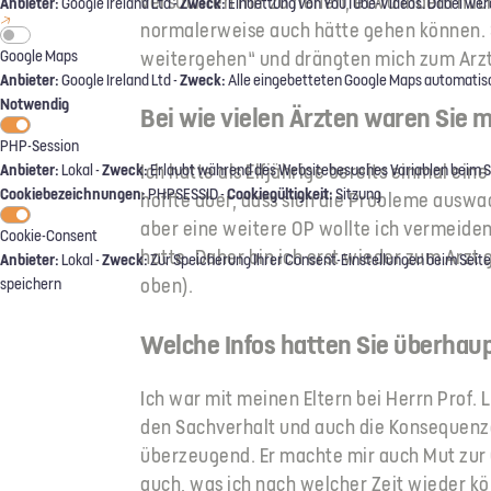
versuchten mir zu helfen, etwa indem mic
Anbieter:
Zweck:
Google Ireland Ltd -
Einbettung von YouTube-Videos. Dabei wer
normalerweise auch hätte gehen können. Sc
weitergehen“ und drängten mich zum Arz
Google Maps
Anbieter:
Zweck:
Google Ireland Ltd -
Alle eingebetteten Google Maps automatisc
Notwendig
Bei wie vielen Ärzten waren Sie
PHP-Session
Ich hatte als Elfjährige bereits einmal ei
Anbieter:
Zweck:
Lokal -
Erlaubt während des Websitebesuches Variablen beim Sei
Cookiebezeichnungen:
Cookiegültigkeit:
PHPSESSID -
Sitzung
hoffte aber, dass sich die Probleme ausw
aber eine weitere OP wollte ich vermeiden
Cookie-Consent
hatte. Daher bin ich erst wieder zum Arzt 
Anbieter:
Zweck:
Lokal -
Zur Speicherung Ihrer Consent-Einstellungen beim Seite
oben).
speichern
Welche Infos hatten Sie überhaup
Ich war mit meinen Eltern bei Herrn Prof. 
den Sachverhalt und auch die Konsequenze
überzeugend. Er machte mir auch Mut zur O
auch, was ich nach welcher Zeit wieder kö