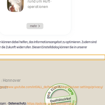
rund um Hüft­
operationen
mehr
en können dabei helfen, das Informationsangebot zu optimieren. Zudem sind
 die Zukunft widerrufen. Diesen Einstelldialog können Sie in unserer
e : Hannover
over
tps://www.youtube.com/intl/ALL_de/howyoutubeworks/user-settings/privacy/
Datenschutz:
agen. -
https://policies.google.com/privacy