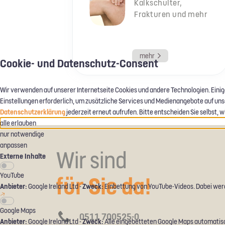
Kalkschulter,
Frakturen und mehr
mehr
Cookie- und Datenschutz-Consent
Wir verwenden auf unserer Internetseite Cookies und andere Technologien. Einig
Einstellungen erforderlich, um zusätzliche Services und Medienangebote auf unsere
Datenschutzerklärung
jederzeit erneut aufrufen. Bitte entscheiden Sie selbst,
alle erlauben
nur notwendige
anpassen
Wir sind
Externe Inhalte
YouTube
für Sie da!
Anbieter:
Zweck:
Google Ireland Ltd -
Einbettung von YouTube-Videos. Dabei wer
Google Maps
0511 700525-0
Anbieter:
Zweck:
Google Ireland Ltd -
Alle eingebetteten Google Maps automatisc