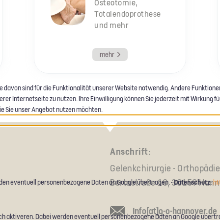
Osteotomie,
Totalendoprothese
und mehr
mehr
e davon sind für die Funktionalität unserer Website notwendig. Andere Funktion
r Internetseite zu nutzen. Ihre Einwilligung können Sie jederzeit mit Wirkung für
 wie Sie unser Angebot nutzen möchten.
Anschrift:
Gelenkchirurgie - Orthopädi
Bertastraße 10, 30159 Hann
Datenschutz:
den eventuell personenbezogene Daten an Google übertragen. -
ht
Info[at]g-o-hannover.de
h aktiveren. Dabei werden eventuell personenbezogene Daten an Google übertr