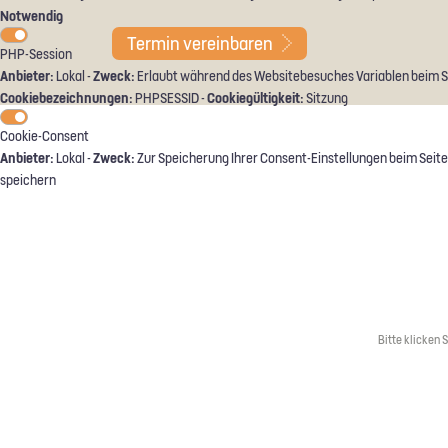
Notwendig
Termin
vereinbaren
PHP-Session
Anbieter:
Zweck:
Lokal -
Erlaubt während des Websitebesuches Variablen beim Sei
Cookiebezeichnungen:
Cookiegültigkeit:
PHPSESSID -
Sitzung
Cookie-Consent
Anbieter:
Zweck:
Lokal -
Zur Speicherung Ihrer Consent-Einstellungen beim Seite
speichern
Bitte klicken 