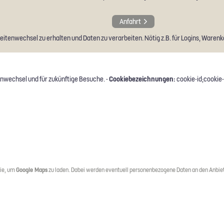
Anfahrt
tenwechsel zu erhalten und Daten zu verarbeiten. Nötig z.B. für Logins, Warenkö
Cookiebezeichnungen:
nwechsel und für zukünftige Besuche. -
cookie-id;cookie-
Sie, um
Google Maps
zu laden. Dabei werden eventuell personenbezogene Daten an den Anbiet