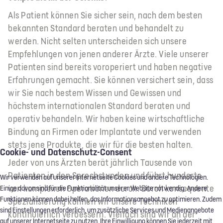
Als Patient können Sie sicher sein, nach dem besten
bekannten Standard beraten und behandelt zu
werden. Nicht selten unterscheiden sich unsere
Empfehlungen von jenen anderer Ärzte. Viele unserer
Patienten sind bereits voroperiert und haben negative
Erfahrungen gemacht. Sie können versichert sein, dass
wir Sie nach bestem Wissen und Gewissen und
höchstem internationalen Standard beraten und
operativ behandeln. Wir haben keine wirtschaftliche
Bindung an Firmen oder Implantate und verwenden
stets jene Produkte, die wir für die besten halten.
Cookie- und Datenschutz-Consent
Jeder von uns Ärzten berät jährlich Tausende von
Patienten in den Sprechstunden und führt hunderte
Wir verwenden auf unserer Internetseite Cookies und andere Technologien.
von komplexen Operationen durch. Durch konsequente
Einige davon sind für die Funktionalität unserer Website notwendig. Andere
Funktionen können dabei helfen, das Informationsangebot zu optimieren. Zudem
Spezialisierung können wir unsere Techniken
sind Einstellungen erforderlich, um zusätzliche Services und Medienangebote
kontinuierlich verbessern. Vielfach sind wir an der
auf unserer Internetseite zu nutzen. Ihre Einwilligung können Sie jederzeit mit