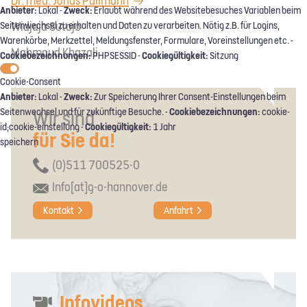
Dr. med. Jonas Pallmann
Anbieter:
Zweck:
Lokal -
Erlaubt während des Websitebesuches Variablen beim
Widjaja Sutojo
Seitenwechsel zu erhalten und Daten zu verarbeiten. Nötig z.B. für Logins,
Warenkörbe, Merkzettel, Meldungsfenster, Formulare, Voreinstellungen etc. -
Mahmoud Khazali
Cookiebezeichnungen:
Cookiegültigkeit:
PHPSESSID -
Sitzung
Cookie-Consent
Anbieter:
Zweck:
Lokal -
Zur Speicherung Ihrer Consent-Einstellungen beim
Cookiebezeichnungen:
Seitenwechsel und für zukünftige Besuche. -
cookie-
Wir sind
Cookiegültigkeit:
id;cookie-einstellung -
1 Jahr
für Sie da!
speichern
(0)511 700525-0
Info[at]g-o-hannover.de
Kontakt
Anfahrt
Infovideos