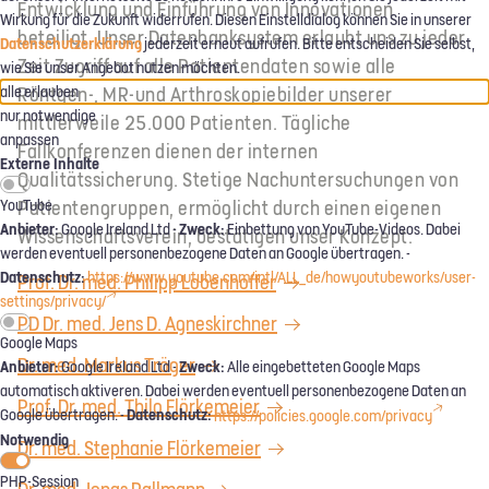
Entwicklung und Einführung von Innovationen
Wirkung für die Zukunft widerrufen. Diesen Einstelldialog können Sie in unserer
beteiligt. Unser Datenbanksystem erlaubt uns zu jeder
Datenschutzerklärung
jederzeit erneut aufrufen. Bitte entscheiden Sie selbst,
Zeit Zugriff auf alle Patientendaten sowie alle
wie Sie unser Angebot nutzen möchten.
Röntgen-, MR-und Arthroskopiebilder unserer
alle erlauben
nur notwendige
mittlerweile 25.000 Patienten. Tägliche
anpassen
Fallkonferenzen dienen der internen
Externe Inhalte
Qualitätssicherung. Stetige Nachuntersuchungen von
Patientengruppen, ermöglicht durch einen eigenen
YouTube
Anbieter:
Zweck:
Google Ireland Ltd -
Einbettung von YouTube-Videos. Dabei
Wissenschaftsverein, bestätigen unser Konzept.
werden eventuell personenbezogene Daten an Google übertragen. -
Datenschutz:
https://www.youtube.com/intl/ALL_de/howyoutubeworks/user-
Prof. Dr. med. Philipp Lobenhoffer
settings/privacy/
PD Dr. med. Jens D. Agneskirchner
Google Maps
Dr. med. Markus Tröger
Anbieter:
Zweck:
Google Ireland Ltd -
Alle eingebetteten Google Maps
automatisch aktiveren. Dabei werden eventuell personenbezogene Daten an
Prof. Dr. med. Thilo Flörkemeier
Datenschutz:
Google übertragen. -
https://policies.google.com/privacy
Notwendig
Dr. med. Stephanie Flörkemeier
PHP-Session