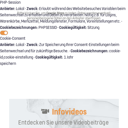
PHP-Session
Anbieter:
Zweck:
Lokal -
Erlaubt während des Websitebesuches Variablen beim
Bitte klicken Sie, um
Google Maps
zu laden. Dabei werden eventuell
Seitenwechsel zu erhalten und Daten zu verarbeiten. Nötig z.B. für Logins,
personenbezogene Daten an den Anbieter übertragen.
Warenkörbe, Merkzettel, Meldungsfenster, Formulare, Voreinstellungen etc. -
Cookiebezeichnungen:
Cookiegültigkeit:
PHPSESSID -
Sitzung
Cookie-Consent
Anbieter:
Zweck:
Lokal -
Zur Speicherung Ihrer Consent-Einstellungen beim
Cookiebezeichnungen:
Seitenwechsel und für zukünftige Besuche. -
cookie-
Cookiegültigkeit:
id;cookie-einstellung -
1 Jahr
speichern
Infovideos
Entdecken Sie unsere Videobeiträge