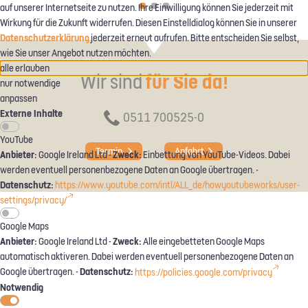
auf unserer Internetseite zu nutzen. Ihre Einwilligung können Sie jederzeit mit
Wirkung für die Zukunft widerrufen. Diesen Einstelldialog können Sie in unserer
Datenschutzerklärung
jederzeit erneut aufrufen. Bitte entscheiden Sie selbst,
wie Sie unser Angebot nutzen möchten.
alle erlauben
Wir sind
für Sie da!
nur notwendige
anpassen
Externe Inhalte
0511 700525-0
YouTube
Termin
Anfahrt
Anbieter:
Zweck:
Google Ireland Ltd -
Einbettung von YouTube-Videos. Dabei
werden eventuell personenbezogene Daten an Google übertragen. -
Datenschutz:
https://www.youtube.com/intl/ALL_de/howyoutubeworks/user-
settings/privacy/
Google Maps
Anbieter:
Zweck:
Google Ireland Ltd -
Alle eingebetteten Google Maps
automatisch aktiveren. Dabei werden eventuell personenbezogene Daten an
Datenschutz:
Google übertragen. -
https://policies.google.com/privacy
Notwendig