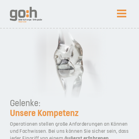
NEWS
Arthroskopietage SPO 2026 in St. Peter-Ording
Prof. Lobenhoffer in Peking ausgezeichnet
Kompetenz
Patienteninfos
Gelenke:
Unsere Kompetenz
Impressum
Datenschutz
News
Operationen stellen große Anforderungen an Können
und Fachwissen. Bei uns können Sie sicher sein, dass
jeder Eingriff von einem
äußerst erfahrenen