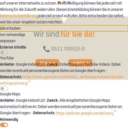
auf unserer Internetseite zu nutzen. Ihre Einwilligung können Sie jederzeit mit
Wirkung für die Zukunft widerrufen. Diesen Einstelldialog können Sie in unserer
Datenschutzerklärung
jederzeit erneut aufrufen. Bitte entscheiden Sie selbst,
wie Sie unser Angebot nutzen möchten.
alle erlauben
Wir sind
für Sie da!
nur notwendige
anpassen
Externe Inhalte
0511 700525-0
YouTube
Termin
Anfahrt
Anbieter:
Zweck:
Google Ireland Ltd -
Einbettung von YouTube-Videos. Dabei
werden eventuell personenbezogene Daten an Google übertragen. -
Datenschutz:
https://www.youtube.com/intl/ALL_de/howyoutubeworks/user-
settings/privacy/
Google Maps
Anbieter:
Zweck:
Google Ireland Ltd -
Alle eingebetteten Google Maps
automatisch aktiveren. Dabei werden eventuell personenbezogene Daten an
Datenschutz:
Google übertragen. -
https://policies.google.com/privacy
Notwendig