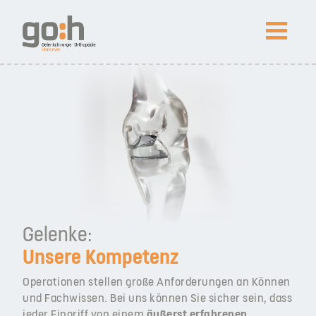
NEWS
Arthroskopietage SPO 2026 in St. Peter-Ording
Prof. Lobenhoffer in Peking ausgezeichnet
Kompetenz
Patienteninfos
Gelenke:
Unsere Kompetenz
Impressum
Datenschutz
News
Operationen stellen große Anforderungen an Können
und Fachwissen. Bei uns können Sie sicher sein, dass
jeder Eingriff von einem
äußerst erfahrenen