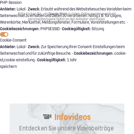
PHP-Session
Anbieter:
Zweck:
Lokal -
Erlaubt während des Websitebesuches Variablen beim
Bitte klicken Sie, um
Google Maps
zu laden. Dabei werden eventuell
Seitenwechsel zu erhalten und Daten zu verarbeiten. Nötig z.B. für Logins,
personenbezogene Daten an den Anbieter übertragen.
Warenkörbe, Merkzettel, Meldungsfenster, Formulare, Voreinstellungen etc. -
Cookiebezeichnungen:
Cookiegültigkeit:
PHPSESSID -
Sitzung
Cookie-Consent
Anbieter:
Zweck:
Lokal -
Zur Speicherung Ihrer Consent-Einstellungen beim
Cookiebezeichnungen:
Seitenwechsel und für zukünftige Besuche. -
cookie-
Cookiegültigkeit:
id;cookie-einstellung -
1 Jahr
speichern
Infovideos
Entdecken Sie unsere Videobeiträge