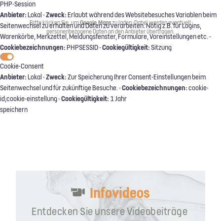
PHP-Session
Anbieter:
Zweck:
Lokal -
Erlaubt während des Websitebesuches Variablen beim
Bitte klicken Sie, um
Google Maps
zu laden. Dabei werden eventuell
Seitenwechsel zu erhalten und Daten zu verarbeiten. Nötig z.B. für Logins,
personenbezogene Daten an den Anbieter übertragen.
Warenkörbe, Merkzettel, Meldungsfenster, Formulare, Voreinstellungen etc. -
Cookiebezeichnungen:
Cookiegültigkeit:
PHPSESSID -
Sitzung
Cookie-Consent
Anbieter:
Zweck:
Lokal -
Zur Speicherung Ihrer Consent-Einstellungen beim
Cookiebezeichnungen:
Seitenwechsel und für zukünftige Besuche. -
cookie-
Cookiegültigkeit:
id;cookie-einstellung -
1 Jahr
speichern
Infovideos
Entdecken Sie unsere Videobeiträge