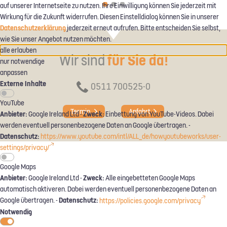
auf unserer Internetseite zu nutzen. Ihre Einwilligung können Sie jederzeit mit
Wirkung für die Zukunft widerrufen. Diesen Einstelldialog können Sie in unserer
Datenschutzerklärung
jederzeit erneut aufrufen. Bitte entscheiden Sie selbst,
wie Sie unser Angebot nutzen möchten.
alle erlauben
Wir sind
für Sie da!
nur notwendige
anpassen
Externe Inhalte
0511 700525-0
YouTube
Termin
Anfahrt
Anbieter:
Zweck:
Google Ireland Ltd -
Einbettung von YouTube-Videos. Dabei
werden eventuell personenbezogene Daten an Google übertragen. -
Datenschutz:
https://www.youtube.com/intl/ALL_de/howyoutubeworks/user-
settings/privacy/
Google Maps
Anbieter:
Zweck:
Google Ireland Ltd -
Alle eingebetteten Google Maps
automatisch aktiveren. Dabei werden eventuell personenbezogene Daten an
Datenschutz:
Google übertragen. -
https://policies.google.com/privacy
Notwendig