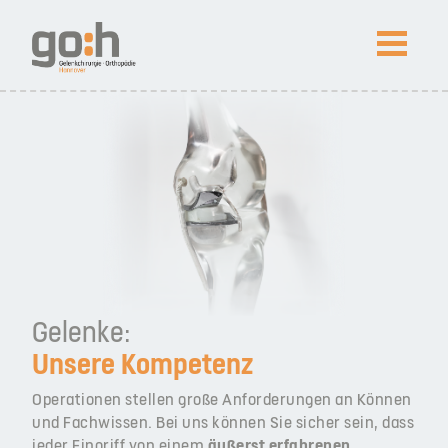
NEWS
Arthroskopietage SPO 2026 in St. Peter-Ording
Prof. Lobenhoffer in Peking ausgezeichnet
Kompetenz
Patienteninfos
Gelenke:
Unsere Kompetenz
Impressum
Datenschutz
News
Operationen stellen große Anforderungen an Können
und Fachwissen. Bei uns können Sie sicher sein, dass
jeder Eingriff von einem
äußerst erfahrenen