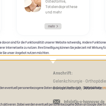
Osteotomie,
Totalendoprothese
und mehr
mehr
e davon sind für die Funktionalität unserer Website notwendig. Andere Funktion
r Internetseite zu nutzen. Ihre Einwilligung können Sie jederzeit mit Wirkung für
 wie Sie unser Angebot nutzen möchten.
Anschrift:
Gelenkchirurgie - Orthopädi
Bertastraße 10, 30159 Hann
Datenschutz:
den eventuell personenbezogene Daten an Google übertragen. -
ht
Info[at]g-o-hannover.de
h aktiveren. Dabei werden eventuell personenbezogene Daten an Google übertr