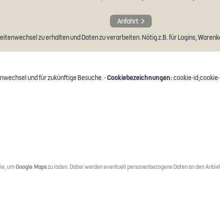
Anfahrt
tenwechsel zu erhalten und Daten zu verarbeiten. Nötig z.B. für Logins, Warenkö
Cookiebezeichnungen:
nwechsel und für zukünftige Besuche. -
cookie-id;cookie-
Sie, um
Google Maps
zu laden. Dabei werden eventuell personenbezogene Daten an den Anbiet