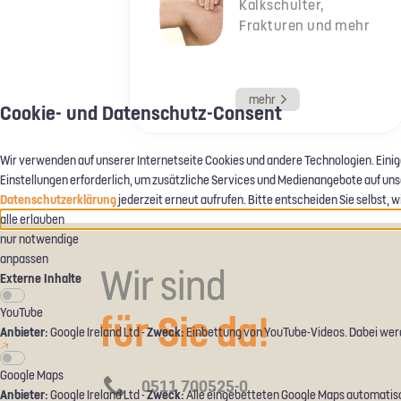
Kalkschulter,
Frakturen und mehr
mehr
Cookie- und Datenschutz-Consent
Wir verwenden auf unserer Internetseite Cookies und andere Technologien. Einig
Einstellungen erforderlich, um zusätzliche Services und Medienangebote auf unsere
Datenschutzerklärung
jederzeit erneut aufrufen. Bitte entscheiden Sie selbst,
alle erlauben
nur notwendige
anpassen
Wir sind
Externe Inhalte
YouTube
für Sie da!
Anbieter:
Zweck:
Google Ireland Ltd -
Einbettung von YouTube-Videos. Dabei wer
Google Maps
0511 700525-0
Anbieter:
Zweck:
Google Ireland Ltd -
Alle eingebetteten Google Maps automatisc