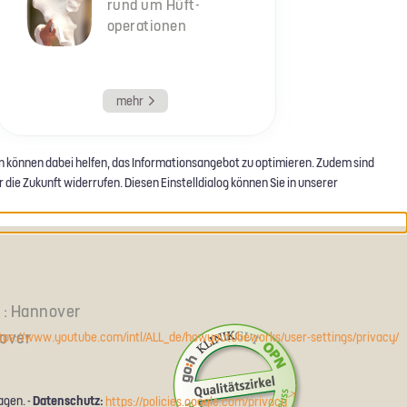
rund um Hüft­
operationen
mehr
en können dabei helfen, das Informationsangebot zu optimieren. Zudem sind
 die Zukunft widerrufen. Diesen Einstelldialog können Sie in unserer
e : Hannover
over
tps://www.youtube.com/intl/ALL_de/howyoutubeworks/user-settings/privacy/
Datenschutz:
agen. -
https://policies.google.com/privacy