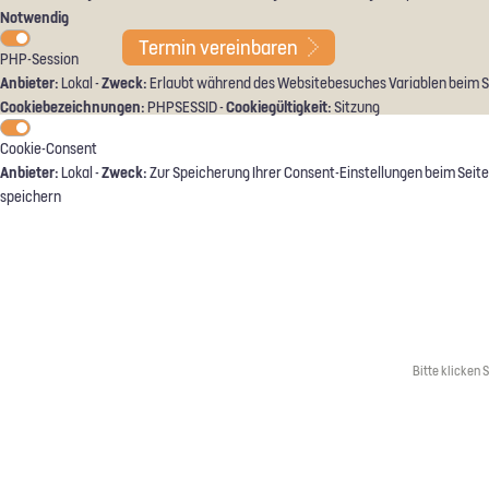
Notwendig
Termin
vereinbaren
PHP-Session
Anbieter:
Zweck:
Lokal -
Erlaubt während des Websitebesuches Variablen beim Sei
Cookiebezeichnungen:
Cookiegültigkeit:
PHPSESSID -
Sitzung
Cookie-Consent
Anbieter:
Zweck:
Lokal -
Zur Speicherung Ihrer Consent-Einstellungen beim Seite
speichern
Bitte klicken 