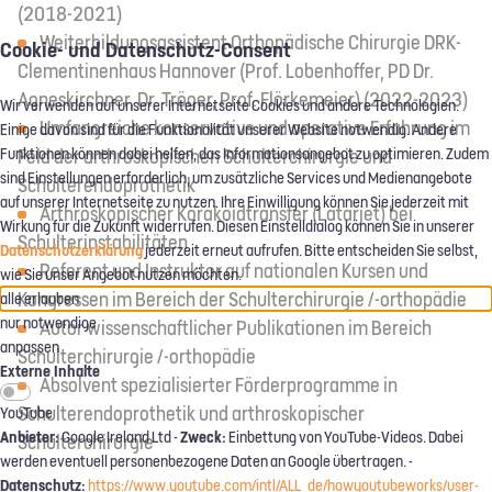
(2018-2021)
Weiterbildungsassistent Orthopädische Chirurgie DRK-
Cookie- und Datenschutz-Consent
Clementinenhaus Hannover (Prof. Lobenhoffer, PD Dr.
Agneskirchner, Dr. Tröger, Prof. Flörkemeier) (2022-2023)
Wir verwenden auf unserer Internetseite Cookies und andere Technologien.
Umfangreiche konservative und operative Erfahrung im
Einige davon sind für die Funktionalität unserer Website notwendig. Andere
Feld der arthroskopischen Schulterchirurgie und
Funktionen können dabei helfen, das Informationsangebot zu optimieren. Zudem
sind Einstellungen erforderlich, um zusätzliche Services und Medienangebote
Schulterendoprothetik
auf unserer Internetseite zu nutzen. Ihre Einwilligung können Sie jederzeit mit
Arthroskopischer Korakoidtransfer (Latarjet) bei
Wirkung für die Zukunft widerrufen. Diesen Einstelldialog können Sie in unserer
Schulterinstabilitäten
Datenschutzerklärung
jederzeit erneut aufrufen. Bitte entscheiden Sie selbst,
Referent und Instruktor auf nationalen Kursen und
wie Sie unser Angebot nutzen möchten.
Kongressen im Bereich der Schulterchirurgie /-orthopädie
alle erlauben
nur notwendige
Autor wissenschaftlicher Publikationen im Bereich
anpassen
Schulterchirurgie /-orthopädie
Externe Inhalte
Absolvent spezialisierter Förderprogramme in
Schulterendoprothetik und arthroskopischer
YouTube
Anbieter:
Zweck:
Google Ireland Ltd -
Einbettung von YouTube-Videos. Dabei
Schulterchirurgie
werden eventuell personenbezogene Daten an Google übertragen. -
Datenschutz:
https://www.youtube.com/intl/ALL_de/howyoutubeworks/user-