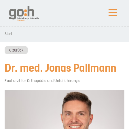
NEWS
Start
Arthroskopietage SPO 2026 in St. Peter-Ording
Prof. Lobenhoffer in Peking ausgezeichnet
zurück
Dr. med. Jonas Pallmann
Kompetenz
Facharzt für Orthopädie und Unfallchirurgie
Patienteninfos
Impressum
Datenschutz
News