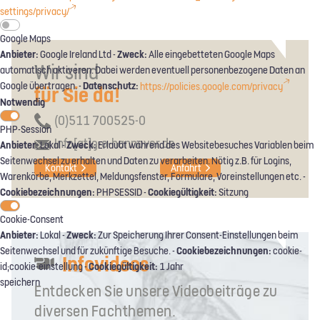
settings/privacy/
Google Maps
Anbieter:
Zweck:
Google Ireland Ltd -
Alle eingebetteten Google Maps
Wir sind
automatisch aktiveren. Dabei werden eventuell personenbezogene Daten an
Datenschutz:
Google übertragen. -
https://policies.google.com/privacy
für Sie da!
Notwendig
(0)511 700525-0
PHP-Session
Info[at]g-o-hannover.de
Anbieter:
Zweck:
Lokal -
Erlaubt während des Websitebesuches Variablen beim
Seitenwechsel zu erhalten und Daten zu verarbeiten. Nötig z.B. für Logins,
Kontakt
Anfahrt
Warenkörbe, Merkzettel, Meldungsfenster, Formulare, Voreinstellungen etc. -
Cookiebezeichnungen:
Cookiegültigkeit:
PHPSESSID -
Sitzung
Cookie-Consent
Anbieter:
Zweck:
Lokal -
Zur Speicherung Ihrer Consent-Einstellungen beim
Cookiebezeichnungen:
Seitenwechsel und für zukünftige Besuche. -
cookie-
Infovideos
Cookiegültigkeit:
id;cookie-einstellung -
1 Jahr
speichern
Entdecken Sie unsere Videobeiträge zu
diversen Fachthemen.